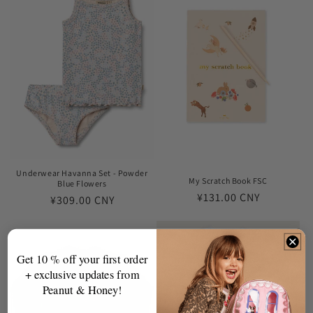
Underwear Havanna Set - Powder
My Scratch Book FSC
Blue Flowers
常
¥131.00 CNY
常
¥309.00 CNY
规
规
价
价
格
格
Get 10 % off your first order
+ exclusive updates from
Peanut & Honey!