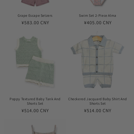
Grape Escape Setzers
Swim Set 2-Piece Alma
常
¥583.00 CNY
常
¥405.00 CNY
规
规
价
价
格
格
Poppy Textured Baby Tank And
Checkered Jacquard Baby Shirt And
Shorts Set
Shorts Set
常
¥514.00 CNY
常
¥514.00 CNY
规
规
价
价
格
格