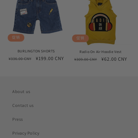
促销
促销
BURLINGTON SHORTS
Radio On Air Hoodie Vest
常
促
¥199.00 CNY
常
促
¥62.00 CNY
¥336.00 CNY
¥309.00 CNY
规
销
规
销
价
价
价
价
格
格
About us
Contact us
Press
Privacy Policy