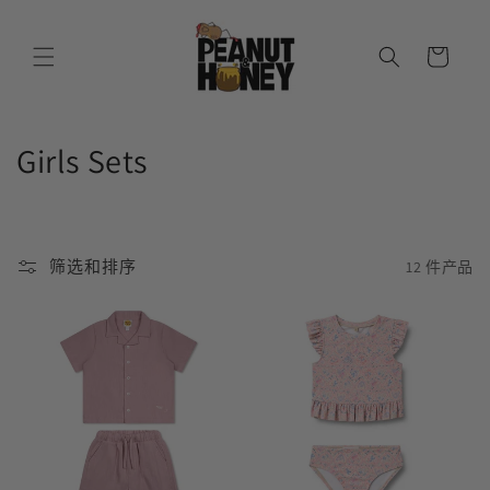
跳到内
购
容
物
车
收
Girls Sets
藏
:
筛选和排序
12 件产品