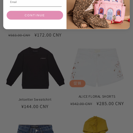
促销
CONTINUE
Furry Gingerbread Set
常
¥405.00 CNY
Sure Sweatshirt
规
常
促
¥172.00 CNY
¥583.00 CNY
价
规
销
格
价
价
格
促销
ALICE FLORAL SHORTS
Jetsetter Sweatshirt
常
促
¥285.00 CNY
¥542.00 CNY
常
¥144.00 CNY
规
销
规
价
价
价
格
格