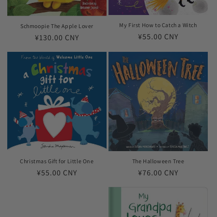
My First How to Catch a Witch
Schmoopie The Apple Lover
常
¥55.00 CNY
常
¥130.00 CNY
规
规
价
价
格
格
Christmas Gift for Little One
The Halloween Tree
常
¥55.00 CNY
常
¥76.00 CNY
规
规
价
价
格
格