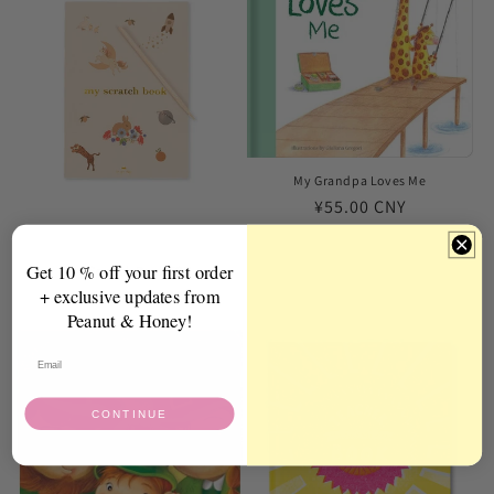
My Grandpa Loves Me
常
¥55.00 CNY
规
价
Get 10 % off your first order
My Scratch Book FSC
格
+ exclusive updates from
常
¥131.00 CNY
Peanut & Honey!
规
价
格
CONTINUE