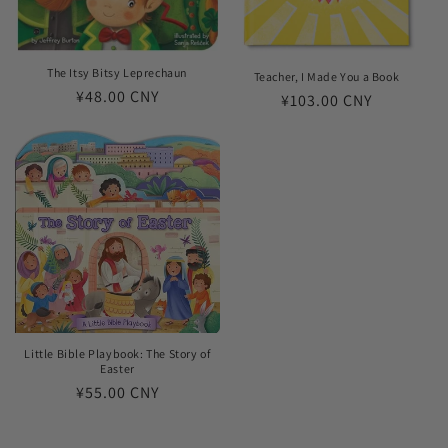
The Itsy Bitsy Leprechaun
Teacher, I Made You a Book
常
¥48.00 CNY
常
¥103.00 CNY
规
规
价
价
格
格
Little Bible Playbook: The Story of
Easter
常
¥55.00 CNY
规
价