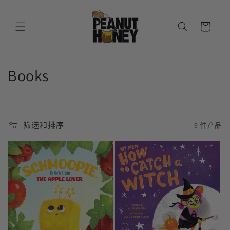
跳到内
购
容
物
车
收
Books
藏
:
筛选和排序
9 件产品