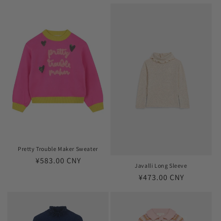
规
格
价
格
Pretty Trouble Maker Sweater
常
¥583.00 CNY
Javalli Long Sleeve
规
常
¥473.00 CNY
价
规
格
价
格