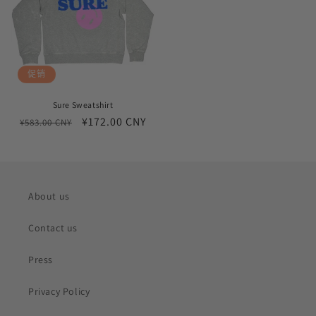
促销
Sure Sweatshirt
常
促
¥172.00 CNY
¥583.00 CNY
规
销
价
价
格
About us
Contact us
Press
Privacy Policy