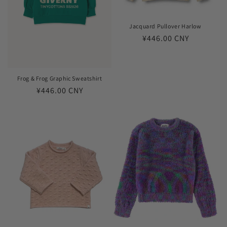
Jacquard Pullover Harlow
常
¥446.00 CNY
规
价
格
Frog & Frog Graphic Sweatshirt
常
¥446.00 CNY
规
价
格