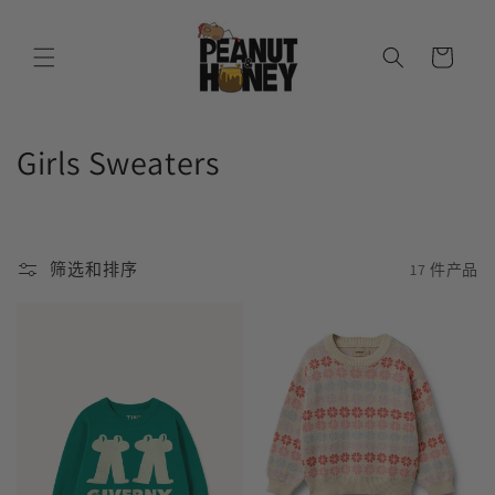
跳到内
购
容
物
车
收
Girls Sweaters
藏
:
筛选和排序
17 件产品