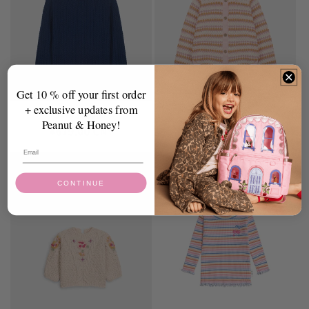
Get 10 % off your first order
+ exclusive updates from
Java Sweater
Khellani Cape
Peanut & Honey!
常
¥679.00 CNY
常
¥884.00 CNY
规
规
价
价
格
格
CONTINUE