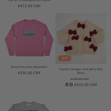
常
¥473.00 CNY
规
价
格
促销
Santas Favorite Sweatshirt
Scandi Cardigan with Berry Red
常
¥336.00 CNY
Bows
常
促
规
¥720.00 CNY
来自 ¥432.00 CNY
规
销
价
价
价
格
格