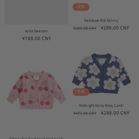
促销
Rainbow Rib Skivvy
常
促
¥199.00 CNY
¥309.00 CNY
Acila Sweater
规
销
常
¥788.00 CNY
价
价
规
格
价
格
促销
Midnight Daisy Boxy Cardi
常
促
¥288.00 CNY
¥473.00 CNY
规
销
价
价
格
Cherry Pie Scalloped Knit Cardi