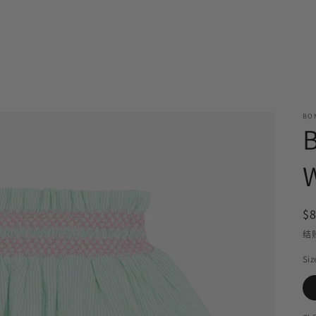
BO
B
$
结
Siz