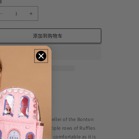
已
已
量
售
售
罄
罄
或
或
减
增
不
不
可
可
少
加
用
用
Bali
Bali
添加到购物车
Skirt
Skirt
in
in
Mint
Mint
in
in
Water
Water
的
的
数
数
Williamsburg
提供取货服务
量
量
通常在 2 小时内就绪
查看商店信息
ere Skirt Bali is a best-seller of the Bonton
cker room! With its multiple rows of Ruffles
d its elastic size, it is as comfortable as it is