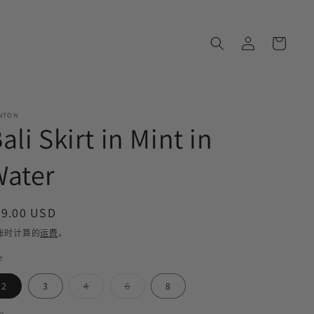
购
登
物
录
车
NTON
ali Skirt in Mint in
Water
常
89.00 USD
规
账时计算的
运费
。
价
e
格
多
多
2
3
4
6
8
属
属
性
性