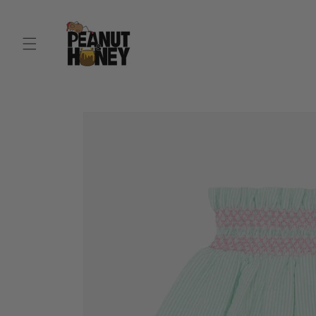
跳到内
容
跳至产
品信息