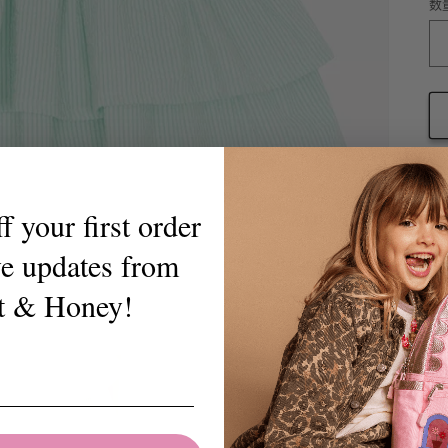
数
数
量
 your first order
ve updates from
t & Honey!
Th
lo
An