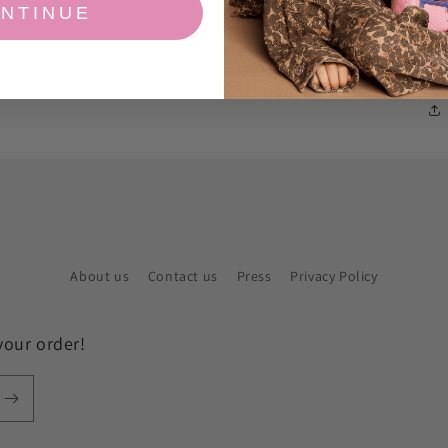
NTINUE
st
th
About us
Contact us
Press
Privacy Policy
your order!