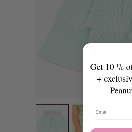
Get 10 % off
+ exclusi
Peanu
在
模
态
窗
口
中