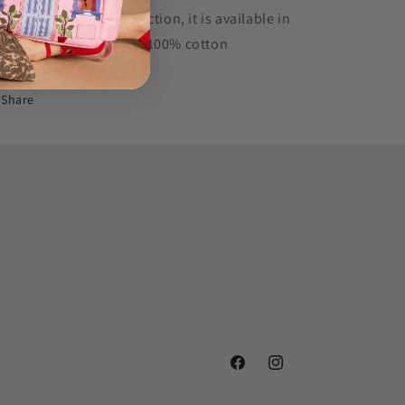
ylish. For this new collection, it is available in
e colors of the season:
100% cotton
Share
Facebook
Instagram