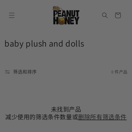
跳到内
购
容
物
车
收
baby plush and dolls
藏
:
筛选和排序
0 件产品
未找到产品
减少使用的筛选条件数量或
删除所有筛选条件