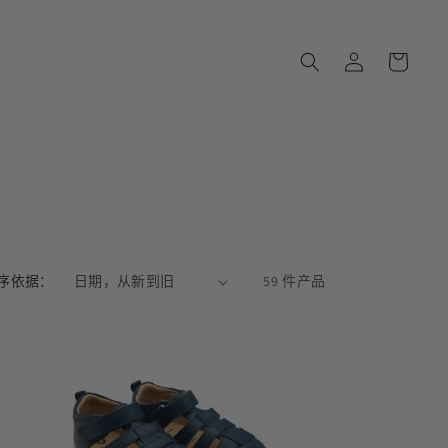
购
登
物
录
车
序依据：
59 件产品