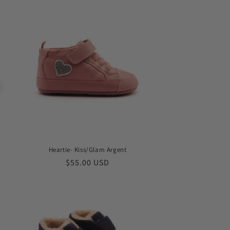
Heartie- Kiss/Glam Argent
常
$55.00 USD
规
价
格