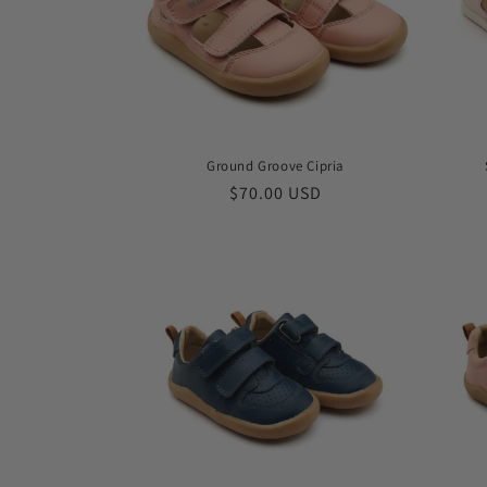
Ground Groove Cipria
常
$70.00 USD
规
价
格