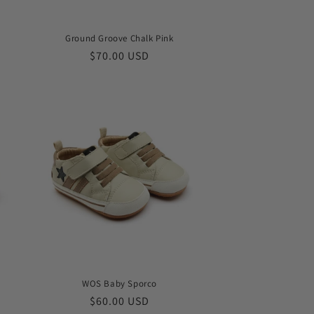
Ground Groove Chalk Pink
常
$70.00 USD
规
价
格
WOS Baby Sporco
常
$60.00 USD