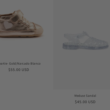
格
artie- Gold/Narcado Blanco
常
$55.00 USD
规
价
格
Meduse Sandal
常
$45.00 USD
规