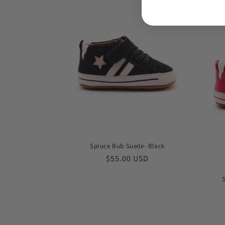
Spruce Bub Suede- Black
常
$55.00 USD
规
价
格