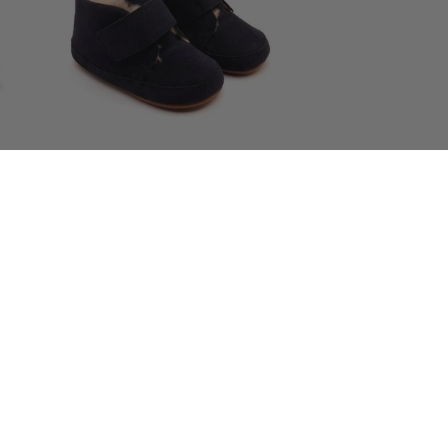
Shoofly Suede Boot- Navy
常
$55.00 USD
规
价
格