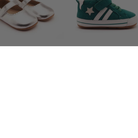
Glam Gab- Silver
Spruce Bub Suede- Emerald
常
$55.00 USD
常
$55.00 USD
规
规
价
价
格
格