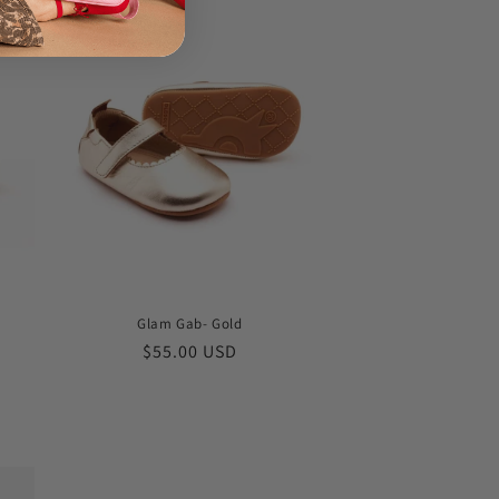
Glam Gab- Gold
常
$55.00 USD
规
价
格