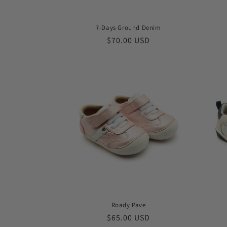
7-Days Ground Denim
常
$70.00 USD
规
价
格
Roady Pave
常
$65.00 USD