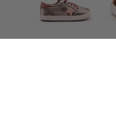
Platinum Runner- Rich Silver/Malva/Powder
Pink
常
$79.00 USD
规
价
格