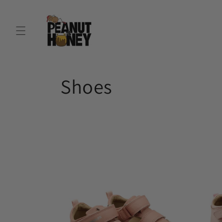
跳到内
容
收
Shoes
藏
: