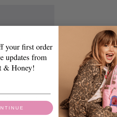
规
规
价
价
格
格
 your first order
ve updates from
t & Honey!
Mini Melissa Possession Jelly Sandal
Transparent Pink
常
$69.00 USD
规
elissa Possession Jelly Sandal in
Transparent Pink (Baby)
价
常
$65.00 USD
NTINUE
格
规