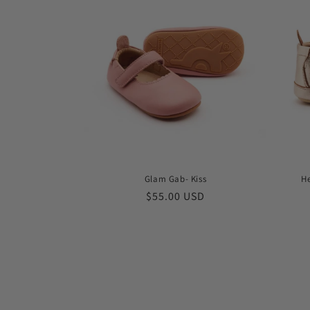
Glam Gab- Kiss
He
常
$55.00 USD
规
价
格