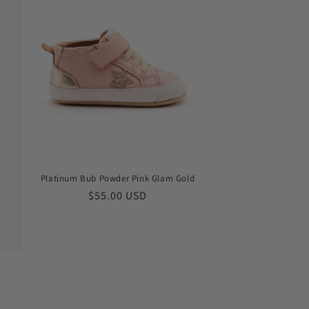
Platinum Bub Powder Pink Glam Gold
常
$55.00 USD
规
价
格