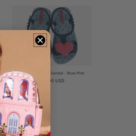
规
价
格
My First Ipanema Sandal - Blue/Pink
常
$29.00 USD
规
 in
价
格