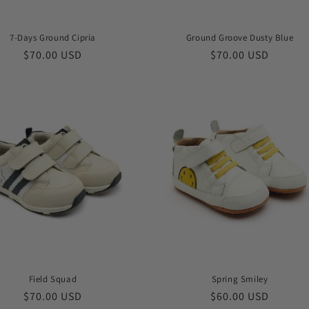
7-Days Ground Cipria
Ground Groove Dusty Blue
常
$70.00 USD
常
$70.00 USD
规
规
价
价
格
格
Field Squad
Spring Smiley
常
$70.00 USD
常
$60.00 USD