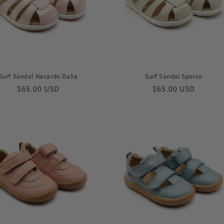
Surf Sandal Nacardo Dalia
Surf Sandal Sporco
常
$65.00 USD
常
$65.00 USD
规
规
价
价
格
格