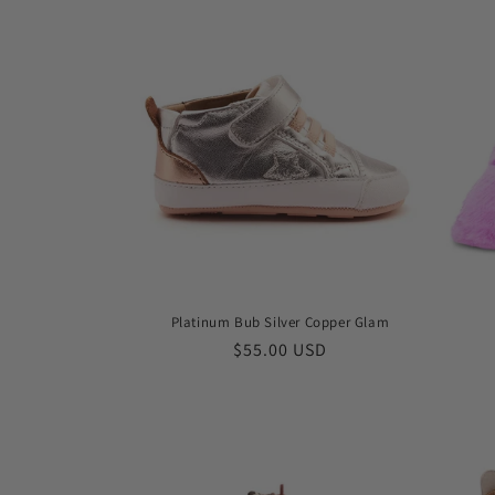
Platinum Bub Silver Copper Glam
常
$55.00 USD
规
价
格