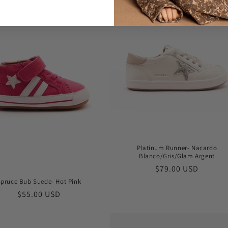
价
格
Platinum Runner- Nacardo
Blanco/Gris/Glam Argent
常
$79.00 USD
规
Spruce Bub Suede- Hot Pink
价
常
$55.00 USD
格
规
价