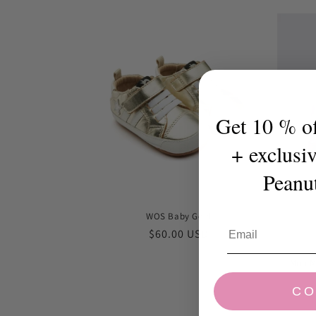
规
价
格
Get 10 % off
+ exclusi
Peanu
WOS Baby Gold
常
$60.00 USD
规
Mini M
价
格
CO