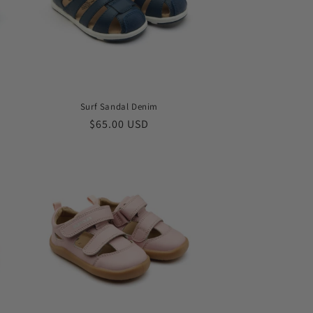
Surf Sandal Denim
常
$65.00 USD
规
价
格