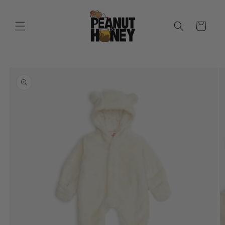
Перейти
к
контенту
Корзина
Перейти к
информации
о продукте