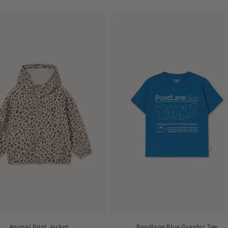
цена
цена
Animal Print Jacket
Pondlane Blue Graphic Tee