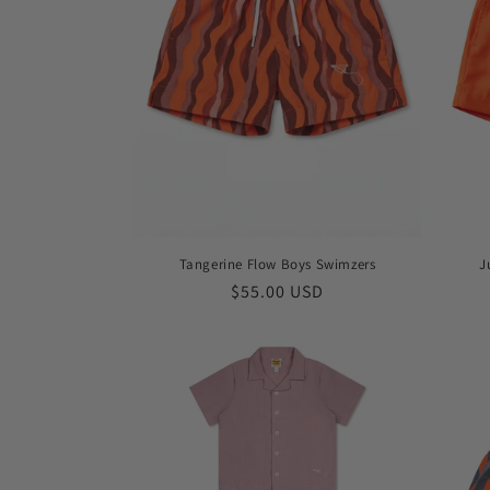
ц
и
я
:
Tangerine Flow Boys Swimzers
J
Обычная
$55.00 USD
цена