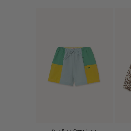
цена
Color Block Woven Shorts