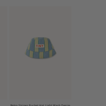
цена
Retro Stripes Bucket Hat Light Wash Denim