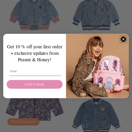
Get 10 % off your first order
+ exclusive updates from
Peanut & Honey!
Dreamy Denim Strawberry Bomber
Dreamy Denim Varsity Bomber
Обычная
$95.00 USD
Обычная
$95.00 USD
цена
цена
CONTINUE
Распродажа