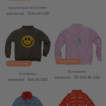
Recycled Nylon MC Kid Puffer
Обычная
Цена
$101.40 USD
$169.00 USD
цена
со
скидкой
Распродажа
Распродажа
Blush Bomber
Olive Bomber
Обычная
Цена
От $59.00 USD
$98.00 USD
Обычная
Цена
$59.00 USD
$98.00 USD
цена
со
цена
со
скидкой
скидкой