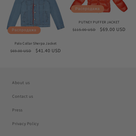
Распродажа
PUTNEY PUFFER JACKET
Обычная
Цена
$69.00 USD
$115.00 USD
Распродажа
цена
со
скидкой
Palo Collar Sherpa Jacket
Обычная
Цена
$41.40 USD
$69.00 USD
цена
со
скидкой
About us
Contact us
Press
Privacy Policy