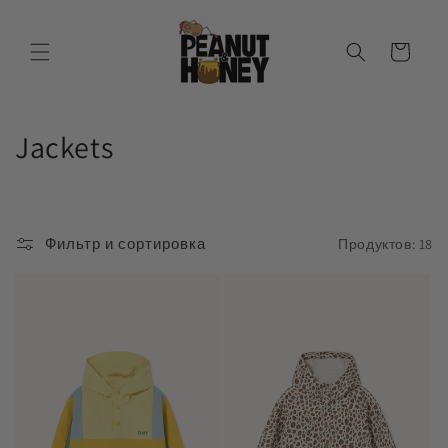
Перейти
к
контенту
Корзина
К
Jackets
о
л
Фильтр и сортировка
Продуктов: 18
л
е
к
ц
и