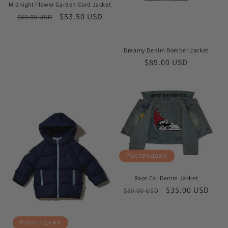
Midnight Flower Garden Cord Jacket
Обычная
Цена
$53.50 USD
$89.00 USD
цена
со
скидкой
Dreamy Denim Bomber Jacket
Обычная
$89.00 USD
цена
Распродажа
Race Car Denim Jacket
Обычная
Цена
$35.00 USD
$59.00 USD
цена
со
скидкой
Распродажа