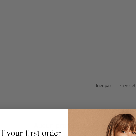
Trier par :
Aucun produit trouvé
 your first order
Utiliser moins de filtres ou
tout supprimer