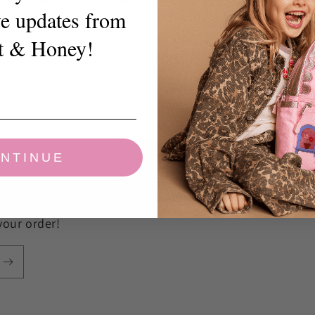
ve updates from
t & Honey!
NTINUE
About us
Contact us
Press
Privacy Policy
your order!