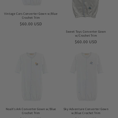
o
n
Vintage Cars Converter Gown w/Blue
Crochet Trim
:
Prix
$60.00 USD
habituel
Sweet Toys Converter Gown
w/Crochet Trim
Prix
$60.00 USD
habituel
Noah's Ark Converter Gown w/Blue
Sky Adventure Converter Gown
Crochet Trim
w/Blue Crochet Trim