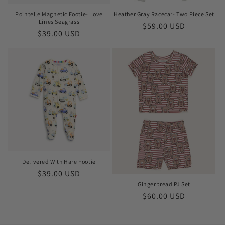
Pointelle Magnetic Footie- Love
Heather Gray Racecar- Two Piece Set
Lines Seagrass
Prix
$59.00 USD
Prix
$39.00 USD
habituel
habituel
Delivered With Hare Footie
Prix
$39.00 USD
habituel
Gingerbread PJ Set
Prix
$60.00 USD
habituel