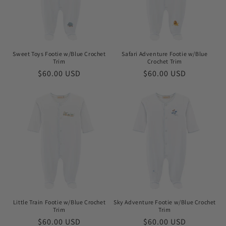
Sweet Toys Footie w/Blue Crochet
Safari Adventure Footie w/Blue
Trim
Crochet Trim
Prix
$60.00 USD
Prix
$60.00 USD
habituel
habituel
Little Train Footie w/Blue Crochet
Sky Adventure Footie w/Blue Crochet
Trim
Trim
Prix
$60.00 USD
Prix
$60.00 USD