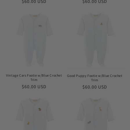
Prix
$60.00 USD
Prix
$60.00 USD
habituel
habituel
Vintage Cars Footie w/Blue Crochet
Good Puppy Footie w/Blue Crochet
Trim
Trim
Prix
$60.00 USD
Prix
$60.00 USD
habituel
habituel