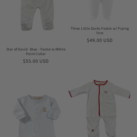
Three Little Ducks Footie w/ Piping
Trim
Prix
$49.00 USD
habituel
Star of David- Blue - Footie w/White
Point Collar
Prix
$55.00 USD
habituel