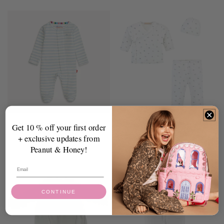
habituel
habituel
Magnetic Footie - Blue Stripe
Blue Little Stars Printed Take Me
Get 10 % off your first order
Home w/Hat Set
Prix
$39.00 USD
+ exclusive updates from
Prix
$59.00 USD
habituel
Peanut & Honey!
habituel
CONTINUE