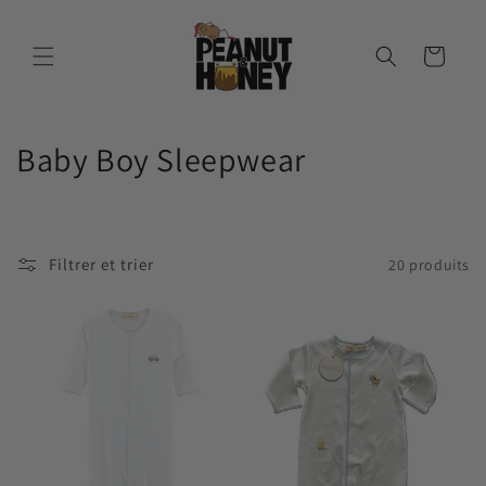
et
passer
au
Panier
contenu
C
Baby Boy Sleepwear
o
l
Filtrer et trier
20 produits
l
e
c
t
i