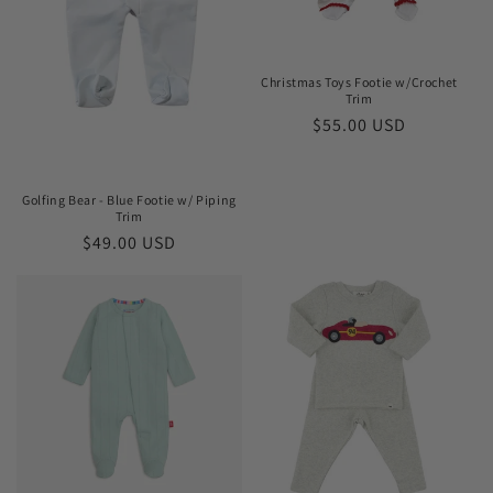
Christmas Toys Footie w/Crochet
Trim
Prix
$55.00 USD
habituel
Golfing Bear - Blue Footie w/ Piping
Trim
Prix
$49.00 USD
habituel