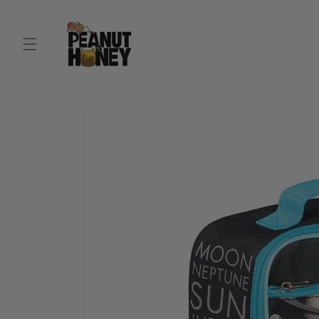
Ir
directamente
al contenido
Ir
directamente
a la
información
del producto