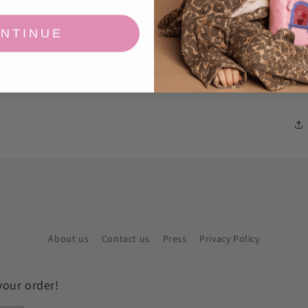
NTINUE
About us
Contact us
Press
Privacy Policy
your order!