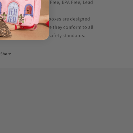
PVC Free, Phthalate Free, BPA Free, Lead
Free Lining.
Kid-Safe: Our lunchboxes are designed
and tested to make sure they conform to all
rigorous international safety standards.
Share