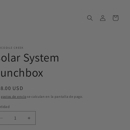
Iniciar
Carrito
sesión
OCODILE CREEK
olar System
Lunchbox
ecio
28.00 USD
bitual
s
gastos de envío
se calculan en la pantalla de pago.
ntidad
ntidad
Reducir
Aumentar
cantidad
cantidad