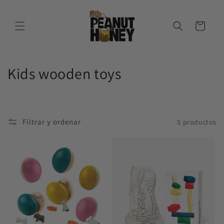
Ir
directamente
al contenido
Carrito
C
Kids wooden toys
o
l
Filtrar y ordenar
5 productos
e
c
c
i
ó