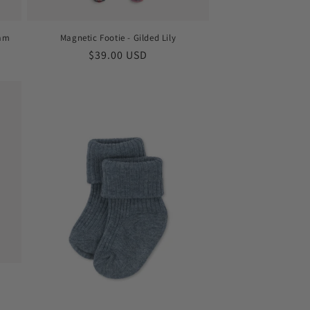
eam
Magnetic Footie - Gilded Lily
Prix
$39.00 USD
habituel