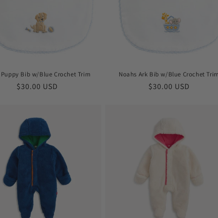
Puppy Bib w/Blue Crochet Trim
Noahs Ark Bib w/Blue Crochet Tri
Prix
$30.00 USD
Prix
$30.00 USD
habituel
habituel