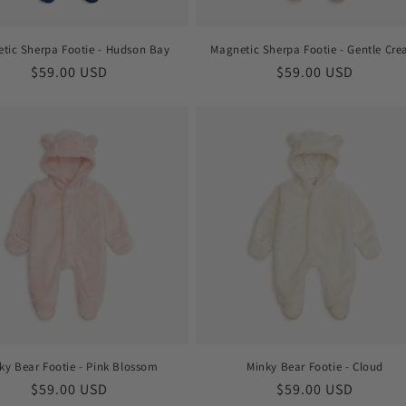
tic Sherpa Footie - Hudson Bay
Magnetic Sherpa Footie - Gentle Cr
Prix
$59.00 USD
Prix
$59.00 USD
habituel
habituel
ky Bear Footie - Pink Blossom
Minky Bear Footie - Cloud
Prix
$59.00 USD
Prix
$59.00 USD