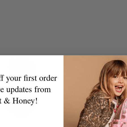
habituel
habituel
 your first order
ve updates from
t & Honey!