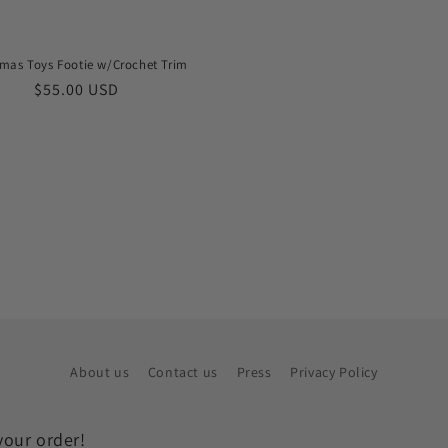
tmas Toys Footie w/Crochet Trim
Prix
$55.00 USD
habituel
About us
Contact us
Press
Privacy Policy
your order!