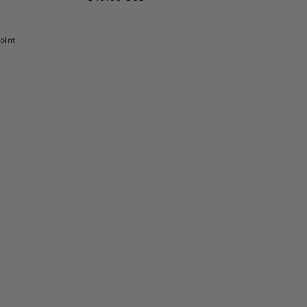
habituel
oint