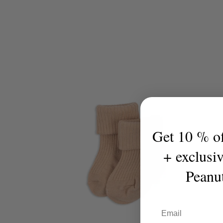
habituel
Get 10 % off
+ exclusi
Peanu