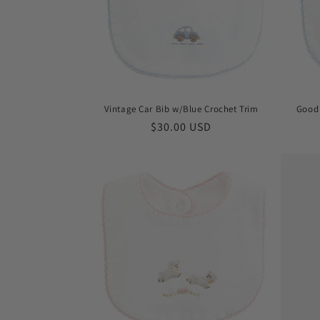
t
i
o
Vintage Car Bib w/Blue Crochet Trim
Good 
n
Prix
$30.00 USD
habituel
: