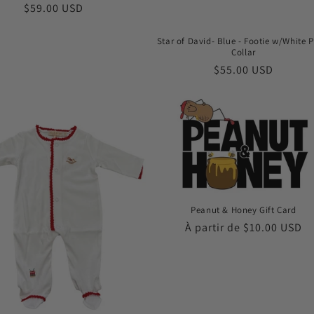
Prix
$59.00 USD
habituel
Star of David- Blue - Footie w/White P
Collar
Prix
$55.00 USD
habituel
Peanut & Honey Gift Card
Prix
À partir de $10.00 USD
habituel