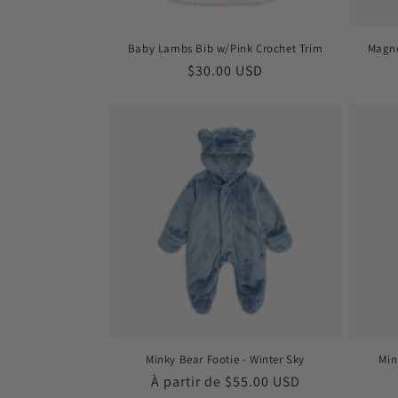
Baby Lambs Bib w/Pink Crochet Trim
Magne
Prix
$30.00 USD
habituel
Minky Bear Footie - Winter Sky
Min
Prix
À partir de $55.00 USD