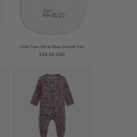
m
Little Train Bib w/Blue Crochet Trim
Prix
$30.00 USD
habituel